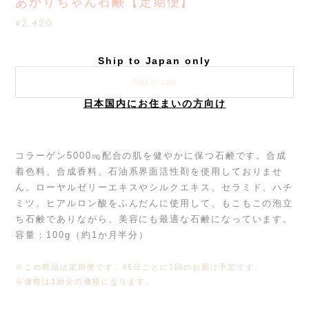
あかりちゃん石鹸【定期便】
¥2,420
Ship to Japan only
Add to cart
日本国内にお住まいの方向け
コラーゲン5000㎎配合の肌を健やかに保つ石鹸です。合成
着色料、合成香料、石油系界面活性剤を使用しておりませ
ん。ローヤルゼリーエキスやシルクエキス、セラミド、ハチ
ミツ、ヒアルロン酸をふんだんに使用して、もこもこの泡立
ち石鹸でありながら、美容にも最適な石鹸になっています。
容量：100g（約1か月半分）
※この商品は定期便です。45日ごとに1回のお届け予定です。
※価格は1回分の価格になります。