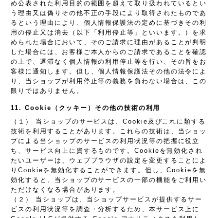
め公表された利用目的の範囲を超えて取り扱われているとい
う理由又は偽りその他不正の手段により取得されたものであ
るという理由により、個人情報保護法の定めに基づきその利
用の停止又は消去（以下「利用停止等」といいます。）を求
められた場合において、そのご請求に理由があることが判明
した場合には、お客様ご本人からのご請求であることを確認
の上で、遅滞なく個人情報の利用停止等を行い、その旨をお
客様に通知します。但し、個人情報保護法その他の法令によ
り、当ショップが利用停止等の義務を負わない場合は、この
限りではありません。
11. Cookie（クッキー）その他の技術の利用
（１） 当ショップのサービスは、Cookie及びこれに類する
技術を利用することがあります。これらの技術は、当ショッ
プによる当ショップのサービスの利用状況等の把握に役立
ち、サービス向上に資するものです。Cookieを無効化され
たいユーザーは、ウェブブラウザの設定を変更することによ
りCookieを無効化することができます。但し、Cookieを無
効化すると、当ショップのサービスの一部の機能をご利用い
ただけなくなる場合があります。
（２） 当ショップは、当ショップサービスが提供するサー
ビスの利用状況等を調査・分析するため、本サービス上に